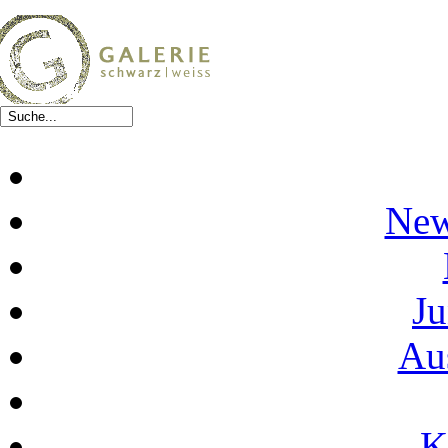
New
Ju
Au
K