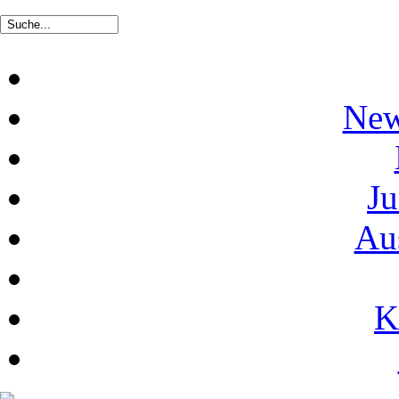
New
Ju
Au
K