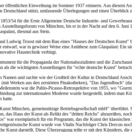
er öffentlichen Einweihung im Sommer 1937 erinnern. Aus diesem Anla
n Deutschland stützt, umfassende Überlegungen und einen Überblick z
 1853/54 für die Erste Allgemeine Deutsche Industrie- und Gewerbeauss
n Ausstellungsforum von München, bis er in der Nacht auf den 6. Juni
spalast, diesmal aus Stein.
Paul Ludwig Troost mit dem Bau eines "Hauses der Deutschen Kunst" bea
ntwarf, war in gewisser Weise eine Antithese zum Glaspalast: Ein säu
novative Haustechnik verbirgt.
rument für die Propaganda der Nationalsozialisten und die Zurschauste
n als die wichtigsten Ausstellungen für "echte deutsche Kunst" betracht
n Namen und suchte wie der Großteil der Kultur in Deutschland Anschl
 (mit Werken aus den zerstörten Pinakotheken), "Das Jugendbuch" (das
eilenstein war die Pablo-Picasso-Retrospektive von 1955, wo "Guernic
bindung zur internationalen Moderne wurde hergestellt, indem man Kün
 hatte.
unst München, gemeinnützige Betriebsgesellschaft mbH" überführt. Sie
on, das Haus der Kunst als Relikt des "dritten Reichs" abzureißen, noch
Eros" war exemplarisch für ein Programm, das die Kunst der klassische
eitgenössische Kunst wurde von Vitalis Nachfolger Chris Dercon noch 
e Kunst darstellt. Diese Überzeugung teilte er mit den Künstlern, die