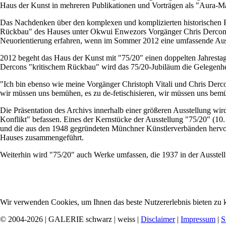
Haus der Kunst in mehreren Publikationen und Vorträgen als "Aura-Ma
Das Nachdenken über den komplexen und komplizierten historischen Pro
Rückbau" des Hauses unter Okwui Enwezors Vorgänger Chris Dercon beg
Neuorientierung erfahren, wenn im Sommer 2012 eine umfassende Ausste
2012 begeht das Haus der Kunst mit "75/20" einen doppelten Jahrestag,
Dercons "kritischem Rückbau" wird das 75/20-Jubiläum die Gelegenhei
"Ich bin ebenso wie meine Vorgänger Christoph Vitali und Chris Derc
wir müssen uns bemühen, es zu de-fetischisieren, wir müssen uns bem
Die Präsentation des Archivs innerhalb einer größeren Ausstellung wi
Konflikt" befassen. Eines der Kernstücke der Ausstellung "75/20" (10.
und die aus den 1948 gegründeten Münchner Künstlerverbänden hervor
Hauses zusammengeführt.
Weiterhin wird "75/20" auch Werke umfassen, die 1937 in der Ausstel
Wir verwenden Cookies, um Ihnen das beste Nutzererlebnis bieten zu k
© 2004-2026 | GALERIE schwarz | weiss |
Disclaimer
|
Impressum
|
S