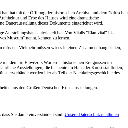
hat, hat mit der Öffnung der historischen Archive und dem "kritischen
rchitektur und Erbe des Hauses wird eine dramatische
ne Dauerausstellung dieser Dokumente eingerichtet wird.
e Ausstellungshaus entwickelt hat. Von Vitalis "Elan vital" bis
ives Museum" nennt, kennen zu lernen.
gen müssen: Vielmehr müssen wir es in einen Zusammenhang stellen,
 mit den - in Enwezors Worten - "historischen Ereignissen im
ährliche Ausstellungen, die bis heute im Haus der Kunst stattfinden,
stlerverbände werden hier als Teil der Nachkriegsgeschichte des
rbeiten aus den Großen Deutschen Kunstausstellungen.
 dass Sie damit einverstanden sind.
Unsere Datenschutzrichtlinien