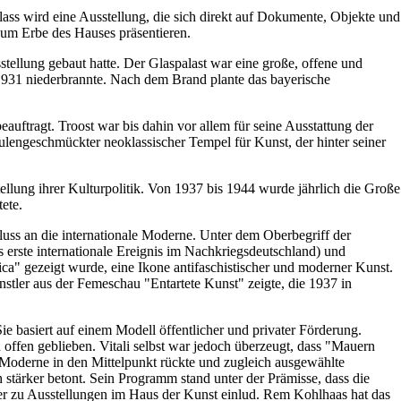
ss wird eine Ausstellung, die sich direkt auf Dokumente, Objekte und
um Erbe des Hauses präsentieren.
tellung gebaut hatte. Der Glaspalast war eine große, offene und
 1931 niederbrannte. Nach dem Brand plante das bayerische
uftragt. Troost war bis dahin vor allem für seine Ausstattung der
lengeschmückter neoklassischer Tempel für Kunst, der hinter seiner
llung ihrer Kulturpolitik. Von 1937 bis 1944 wurde jährlich die Große
ete.
uss an die internationale Moderne. Unter dem Oberbegriff der
 erste internationale Ereignis im Nachkriegsdeutschland) und
a" gezeigt wurde, eine Ikone antifaschistischer und moderner Kunst.
stler aus der Femeschau "Entartete Kunst" zeigte, die 1937 in
 basiert auf einem Modell öffentlicher und privater Förderung.
 offen geblieben. Vitali selbst war jedoch überzeugt, dass "Mauern
n Moderne in den Mittelpunkt rückte und zugleich ausgewählte
stärker betont. Sein Programm stand unter der Prämisse, dass die
 er zu Ausstellungen im Haus der Kunst einlud. Rem Kohlhaas hat das