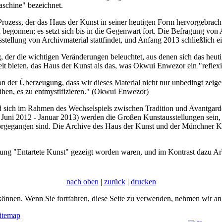
schine" bezeichnet.
zess, der das Haus der Kunst in seiner heutigen Form hervorgebracht 
onnen; es setzt sich bis in die Gegenwart fort. Die Befragung von A
llung von Archivmaterial stattfindet, und Anfang 2013 schließlich ei
 der die wichtigen Veränderungen beleuchtet, aus denen sich das heutig
t bieten, das Haus der Kunst als das, was Okwui Enwezor ein "reflex
on der Überzeugung, dass wir dieses Material nicht nur unbedingt zei
ühen, es zu entmystifizieren." (Okwui Enwezor)
rd sich im Rahmen des Wechselspiels zwischen Tradition und Avantgarde
 Juni 2012 - Januar 2013) werden die Großen Kunstausstellungen sein, j
gegangen sind. Die Archive des Haus der Kunst und der Münchner Kün
lung "Entartete Kunst" gezeigt worden waren, und im Kontrast dazu A
nach oben
|
zurück
|
drucken
önnen. Wenn Sie fortfahren, diese Seite zu verwenden, nehmen wir an,
itemap