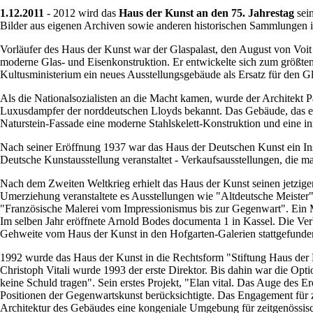
1.12.2011
- 2012 wird das
Haus der Kunst an den 75. Jahrestag
sein
Bilder aus eigenen Archiven sowie anderen historischen Sammlungen i
Vorläufer des Haus der Kunst war der Glaspalast, den August von Voit
moderne Glas- und Eisenkonstruktion. Er entwickelte sich zum größte
Kultusministerium ein neues Ausstellungsgebäude als Ersatz für den Gla
Als die Nationalsozialisten an die Macht kamen, wurde der Architekt 
Luxusdampfer der norddeutschen Lloyds bekannt. Das Gebäude, das er e
Naturstein-Fassade eine moderne Stahlskelett-Konstruktion und eine in
Nach seiner Eröffnung 1937 war das Haus der Deutschen Kunst ein Inst
Deutsche Kunstausstellung veranstaltet - Verkaufsausstellungen, die ma
Nach dem Zweiten Weltkrieg erhielt das Haus der Kunst seinen jetzige
Umerziehung veranstaltete es Ausstellungen wie "Altdeutsche Meister"
"Französische Malerei vom Impressionismus bis zur Gegenwart". Ein M
Im selben Jahr eröffnete Arnold Bodes documenta 1 in Kassel. Die Ver
Gehweite vom Haus der Kunst in den Hofgarten-Galerien stattgefunden
1992 wurde das Haus der Kunst in die Rechtsform "Stiftung Haus der K
Christoph Vitali wurde 1993 der erste Direktor. Bis dahin war die Opti
keine Schuld tragen". Sein erstes Projekt, "Elan vital. Das Auge des 
Positionen der Gegenwartskunst berücksichtigte. Das Engagement für z
Architektur des Gebäudes eine kongeniale Umgebung für zeitgenössisch