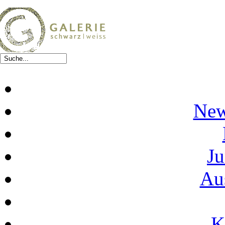
New
Ju
Au
K