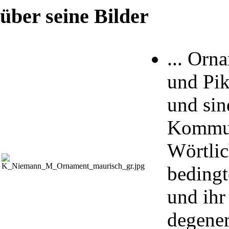
über seine Bilder
... Orn
und Pi
und sin
Kommun
Wörtlic
bedingt
und ih
degener