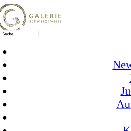
New
Ju
Au
K