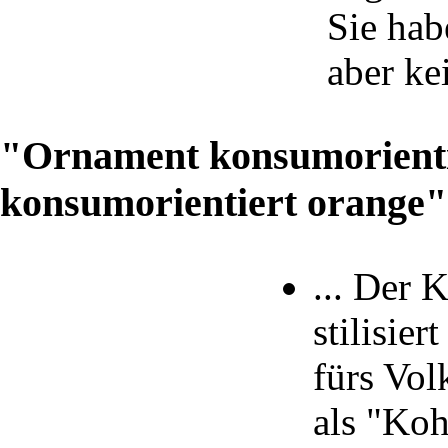
Sie hab
aber ke
"Ornament konsumorienti
konsumorientiert orange"
... Der
stilisie
fürs Volk
als "Koh