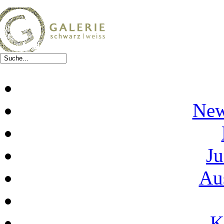
New
Ju
Au
K