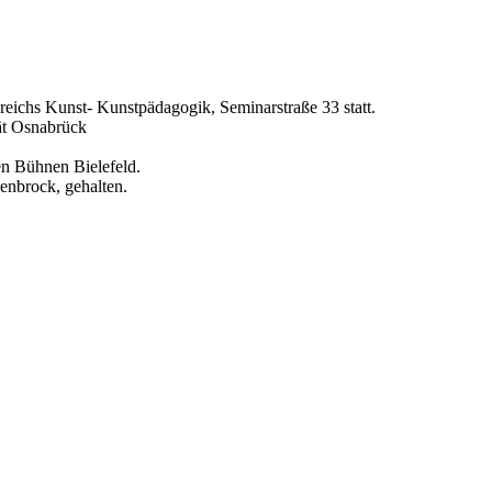
eichs Kunst- Kunstpädagogik, Seminarstraße 33 statt.
ät Osnabrück
en Bühnen Bielefeld.
penbrock, gehalten.