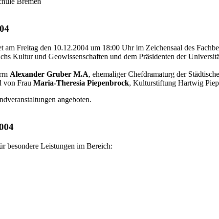
schule Bremen
004
et am Freitag den 10.12.2004 um 18:00 Uhr im Zeichensaal des Fachber
ichs Kultur und Geowissenschaften und dem Präsidenten der Universit
rrn
Alexander Gruber M.A
, ehemaliger Chefdramaturg der Städtisch
rd von Frau
Maria-Theresia Piepenbrock
, Kulturstiftung Hartwig Pie
dveranstaltungen angeboten.
2004
r besondere Leistungen im Bereich: