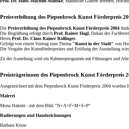
Prof. Dr. Hans-Joachim Manske
, Städtische Galerie Bremen, Hoch
Preisverleihung des Piepenbrock Kunst Förderpreis 2
Die
Preisverleihung des Piepenbrock Kunst Förderpreis 2004
find
Die Begrüßung erfolgt durch
Prof. Rainer Hagl
, Dekan des Fachbere
Herrn
Prof. Dr. Claus Rainer Rollinger
.
Gefolgt von einem Vortrag zum Thema
"Kunst in der Stadt"
von He
Die Vergabe des Kunstförderpreises und Eröffung der Ausstellung wi
Zu der Austellung wird ein Rahmenprogramm mit Führungen und Aben
Preisträgerinnen des Piepenbrock Kunst Förderpreis 
Ausgezeichnet mit dem Piepenbrock Kunst Förderpreis 2004 wurden fü
Malerei
Mona Hakimi - mit dem Bild: "N+A+F+M+S+P"
Radierungen und Handzeichnungen
Barbara Kruse