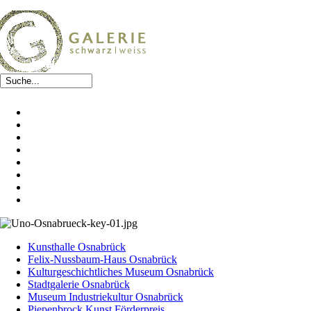
Kunsthalle Osnabrück
Felix-Nussbaum-Haus Osnabrück
Kulturgeschichtliches Museum Osnabrück
Stadtgalerie Osnabrück
Museum Industriekultur Osnabrück
Piepenbrock Kunst Förderpreis