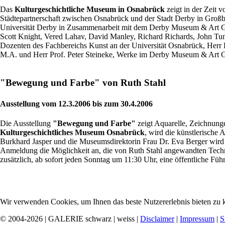
Das
Kulturgeschichtliche Museum in Osnabrück
zeigt in der Zeit 
Städtepartnerschaft zwischen Osnabrück und der Stadt Derby in Großb
Universität Derby in Zusammenarbeit mit dem Derby Museum & Art Gal
Scott Knight, Vered Lahav, David Manley, Richard Richards, John Tunl
Dozenten des Fachbereichs Kunst an der Universität Osnabrück, Herr 
M.A. und Herr Prof. Peter Steineke, Werke im Derby Museum & Art Gal
"Bewegung und Farbe" von Ruth Stahl
Ausstellung vom 12.3.2006 bis zum 30.4.2006
Die Ausstellung
"Bewegung und Farbe"
zeigt Aquarelle, Zeichnung
Kulturgeschichtliches Museum Osnabrück
, wird die künstlerische
Burkhard Jasper und die Museumsdirektorin Frau Dr. Eva Berger wird 
Anmeldung die Möglichkeit an, die von Ruth Stahl angewandten Techni
zusätzlich, ab sofort jeden Sonntag um 11:30 Uhr, eine öffentliche Fü
Wir verwenden Cookies, um Ihnen das beste Nutzererlebnis bieten zu k
© 2004-2026 | GALERIE schwarz | weiss |
Disclaimer
|
Impressum
|
S