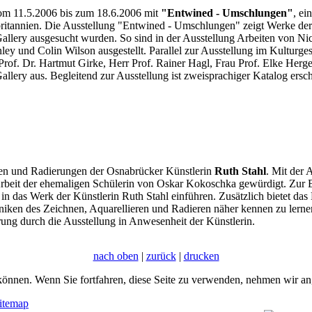
vom 11.5.2006 bis zum 18.6.2006 mit
"Entwined - Umschlungen"
, ei
ritannien. Die Ausstellung "Entwined - Umschlungen" zeigt Werke der 
lery ausgesucht wurden. So sind in der Ausstellung Arbeiten von Ni
ey und Colin Wilson ausgestellt. Parallel zur Ausstellung im Kulturge
Prof. Dr. Hartmut Girke, Herr Prof. Rainer Hagl, Frau Prof. Elke Her
lery aus. Begleitend zur Ausstellung ist zweisprachiger Katalog ersc
en und Radierungen der Osnabrücker Künstlerin
Ruth Stahl
. Mit der
 Arbeit der ehemaligen Schülerin von Oskar Kokoschka gewürdigt. Zur 
in das Werk der Künstlerin Ruth Stahl einführen. Zusätzlich bietet 
ken des Zeichnen, Aquarellieren und Radieren näher kennen zu lernen
hrung durch die Ausstellung in Anwesenheit der Künstlerin.
nach oben
|
zurück
|
drucken
önnen. Wenn Sie fortfahren, diese Seite zu verwenden, nehmen wir an,
itemap