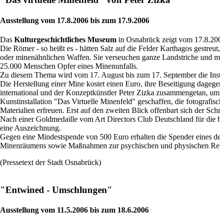
Ausstellung vom 17.8.2006 bis zum 17.9.2006
Das
Kulturgeschichtliches Museum
in Osnabrück zeigt vom 17.8.200
Die Römer - so heißt es - hätten Salz auf die Felder Karthagos gestr
oder minenähnlichen Waffen. Sie verseuchen ganze Landstriche und ma
25.000 Menschen Opfer eines Minenunfalls.
Zu diesem Thema wird vom 17. August bis zum 17. September die Insta
Die Herstellung einer Mine kostet einen Euro, ihre Beseitigung dage
international und der Konzeptkünstler Peter Zizka zusammengetan, um
Kunstinstallation "Das Virtuelle Minenfeld" geschaffen, die fotografi
Materialien erfreuen. Erst auf den zweiten Blick offenbart sich der Sc
Nach einer Goldmedaille vom Art Directors Club Deutschland für die
eine Auszeichnung.
Gegen eine Mindestspende von 500 Euro erhalten die Spender eines der
Minenräumens sowie Maßnahmen zur psychischen und physischen Rehab
(Pressetext der Stadt Osnabrück)
"Entwined - Umschlungen"
Ausstellung vom 11.5.2006 bis zum 18.6.2006