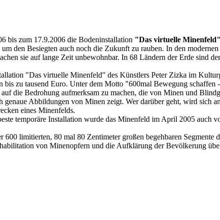
6 bis zum 17.9.2006 die Bodeninstallation
"Das virtuelle Minenfeld
eut, um den Besiegten auch noch die Zukunft zu rauben. In den modern
chen sie auf lange Zeit unbewohnbar. In 68 Ländern der Erde sind der
llation "Das virtuelle Minenfeld" des Künstlers Peter Zizka im Kultu
gen bis zu tausend Euro. Unter dem Motto "600mal Bewegung schaffen -
 auf die Bedrohung aufmerksam zu machen, die von Minen und Blindgän
sch genaue Abbildungen von Minen zeigt. Wer darüber geht, wird sich a
hrecken eines Minenfelds.
 beste temporäre Installation wurde das Minenfeld im April 2005 auc
 600 limitierten, 80 mal 80 Zentimeter großen begehbaren Segmente de
ilitation von Minenopfern und die Aufklärung der Bevölkerung über 