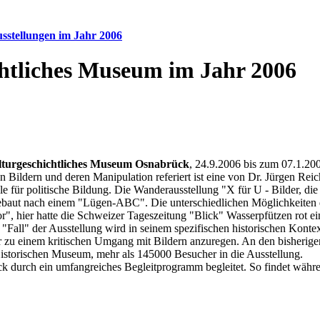
sstellungen im Jahr 2006
chtliches Museum im Jahr 2006
turgeschichtliches Museum Osnabrück
, 24.9.2006 bis zum 07.1.20
von Bildern und deren Manipulation referiert ist eine von Dr. Jürgen Re
 für politische Bildung. Die Wanderausstellung "X für U - Bilder, die
ebaut nach einem "Lügen-ABC". Die unterschiedlichen Möglichkeiten 
", hier hatte die Schweizer Tageszeitung "Blick" Wasserpfützen rot ei
"Fall" der Ausstellung wird in seinem spezifischen historischen Kontex
 zu einem kritischen Umgang mit Bildern anzuregen. An den bisherigen 
 Historischen Museum, mehr als 145000 Besucher in die Ausstellung.
 durch ein umfangreiches Begleitprogramm begleitet. So findet währen