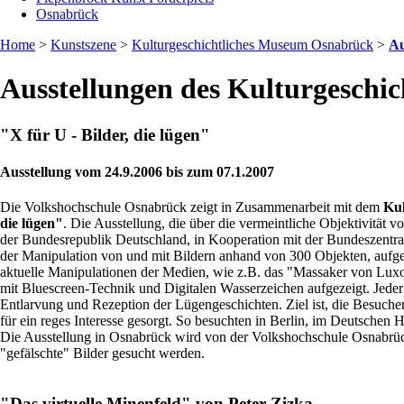
Osnabrück
Home
>
Kunstszene
>
Kulturgeschichtliches Museum Osnabrück
>
Au
Ausstellungen des Kulturgeschi
"X für U - Bilder, die lügen"
Ausstellung vom 24.9.2006 bis zum 07.1.2007
Die Volkshochschule Osnabrück zeigt in Zusammenarbeit mit dem
Kul
die lügen"
. Die Ausstellung, die über die vermeintliche Objektivität 
der Bundesrepublik Deutschland, in Kooperation mit der Bundeszentrale
der Manipulation von und mit Bildern anhand von 300 Objekten, aufg
aktuelle Manipulationen der Medien, wie z.B. das "Massaker von Luxor
mit Bluescreen-Technik und Digitalen Wasserzeichen aufgezeigt. Jeder 
Entlarvung und Rezeption der Lügengeschichten. Ziel ist, die Besucher
für ein reges Interesse gesorgt. So besuchten in Berlin, im Deutschen
Die Ausstellung in Osnabrück wird von der Volkshochschule Osnabrück
"gefälschte" Bilder gesucht werden.
"Das virtuelle Minenfeld" von Peter Zizka