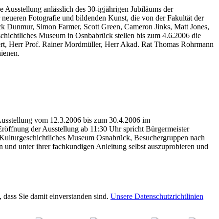
ne Ausstellung anlässlich des 30-igjährigen Jubiläums der
neueren Fotografie und bildenden Kunst, die von der Fakultät der
ck Dunmur, Simon Farmer, Scott Green, Cameron Jinks, Matt Jones,
schichtliches Museum in Osnbabrück stellen bis zum 4.6.2006 die
gert, Herr Prof. Rainer Mordmüller, Herr Akad. Rat Thomas Rohrmann
hienen.
 Ausstellung vom 12.3.2006 bis zum 30.4.2006 im
Eröffnung der Ausstellung ab 11:30 Uhr spricht Bürgermeister
das Kulturgeschichtliches Museum Osnabrück, Besuchergruppen nach
 und unter ihrer fachkundigen Anleitung selbst auszuprobieren und
 dass Sie damit einverstanden sind.
Unsere Datenschutzrichtlinien