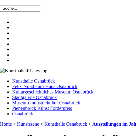
Kunsthalle Osnabrück
Felix-Nussbaum-Haus Osnabrück
Kulturgeschichtliches Museum Osnabrück
Stadtgalerie Osnabrück
Museum Industriekultur Osnabrück
Piepenbrock Kunst Förderpreis
Osnabrück
Home
>
Kunstszene
>
Kunsthalle Osnabrück
>
Ausstellungen im Ja