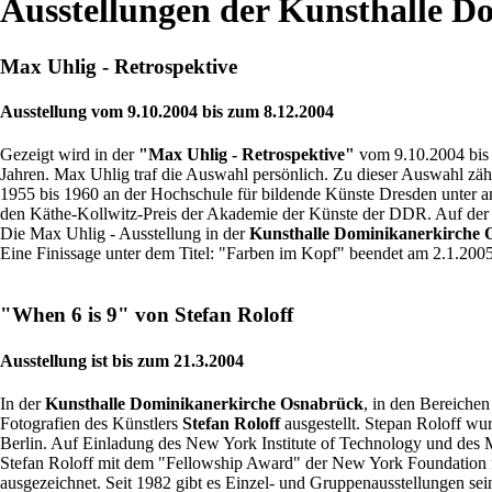
Ausstellungen der Kunsthalle D
Max Uhlig - Retrospektive
Ausstellung vom 9.10.2004 bis zum 8.12.2004
Gezeigt wird in der
"Max Uhlig - Retrospektive"
vom 9.10.2004 bis
Jahren. Max Uhlig traf die Auswahl persönlich. Zu dieser Auswahl zä
1955 bis 1960 an der Hochschule für bildende Künste Dresden unter an
den Käthe-Kollwitz-Preis der Akademie der Künste der DDR. Auf der 2
Die Max Uhlig - Ausstellung in der
Kunsthalle Dominikanerkirche
Eine Finissage unter dem Titel: "Farben im Kopf" beendet am 2.1.200
"When 6 is 9" von Stefan Roloff
Ausstellung ist bis zum 21.3.2004
In der
Kunsthalle Dominikanerkirche Osnabrück
, in den Bereiche
Fotografien des Künstlers
Stefan Roloff
ausgestellt. Stepan Roloff wu
Berlin. Auf Einladung des New York Institute of Technology und des M
Stefan Roloff mit dem "Fellowship Award" der New York Foundation f
ausgezeichnet. Seit 1982 gibt es Einzel- und Gruppenausstellungen se