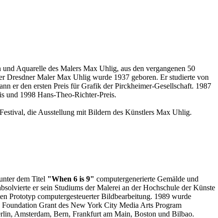
und Aquarelle des Malers Max Uhlig, aus den vergangenen 50
Der Dresdner Maler Max Uhlig wurde 1937 geboren. Er studierte von
 er den ersten Preis für Grafik der Pirckheimer-Gesellschaft. 1987
eis und 1998 Hans-Theo-Richter-Preis.
stival, die Ausstellung mit Bildern des Künstlers Max Uhlig.
unter dem Titel
"When 6 is 9"
computergenerierte Gemälde und
absolvierte er sein Studiums der Malerei an der Hochschule der Künste
sten Prototyp computergesteuerter Bildbearbeitung. 1989 wurde
e Foundation Grant des New York City Media Arts Program
Berlin, Amsterdam, Bern, Frankfurt am Main, Boston und Bilbao.