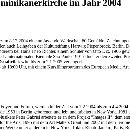
ominikanerkirche im Jahr 2004
 zum 8.12.2004 eine umfassende Werkschau 60 Gemälde, Zeichnungen 
hlen auch Leihgaben der Kulturstiftung Hartwig Piepenbrock, Berlin. 
derem bei Hans Theo Richter, einem Schüler von Otto Dix. 1966 gewann
1. Internationalen Biennale Sao Paulo 1991 erhielt er den zweiten Pr
 Osnabrück
wird bis zum 2.1.2005 verlängert.
5 ab 18:00 Uhr, mit einem Kurzfilmprogramm des European Media Art Fe
n Foyer und Forum, werden in der Zeit vom 7.2.2004 bis zum 4.4.2004 
rde 1953 in Berlin geborenen und lebt und arbeitet in New York. 1981 
usikers Peter Gabriel arbeitete er an dem Projekt "Images II", dem er
or the Arts, 1995 mit dem Art Matters Grant und 2002 mit dem Jerom
iner Werke unter anderem in New York, Tokio, Rio de Janeiro, Paris, 