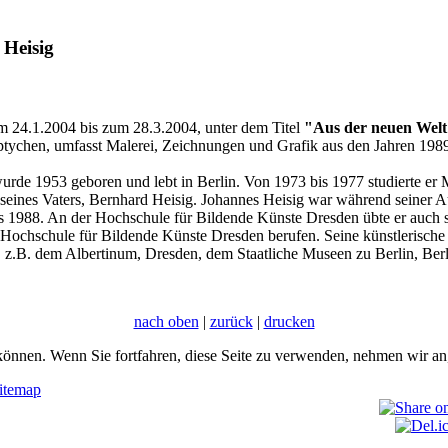
 Heisig
om 24.1.2004 bis zum 28.3.2004, unter dem Titel
"Aus der neuen Welt 
ptychen, umfasst Malerei, Zeichnungen und Grafik aus den Jahren 1989
urde 1953 geboren und lebt in Berlin. Von 1973 bis 1977 studierte er
t seines Vaters, Bernhard Heisig. Johannes Heisig war während seiner 
s 1988. An der Hochschule für Bildende Künste Dresden übte er auch s
ochschule für Bildende Künste Dresden berufen. Seine künstlerische T
itz, z.B. dem Albertinum, Dresden, dem Staatliche Museen zu Berlin, 
nach oben
|
zurück
|
drucken
önnen. Wenn Sie fortfahren, diese Seite zu verwenden, nehmen wir an,
itemap