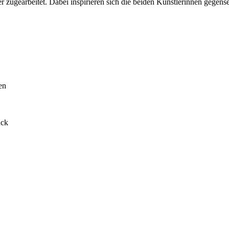
 zugearbeitet. Dabei inspirieren sich die beiden Künstlerinnen gegen
en
ück