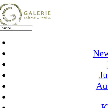
New
Ju
Au
K