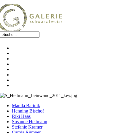
Manila Bartnik
Henning Bischof
Riki Haas
Susanne Heitmann
Stefanie Kramer
Carola Rümper