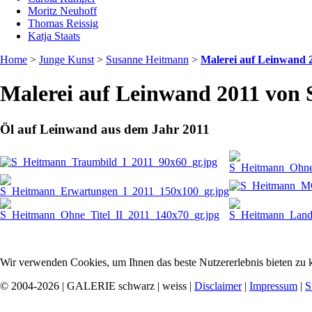
Moritz Neuhoff
Thomas Reissig
Katja Staats
Home
>
Junge Kunst
>
Susanne Heitmann
>
Malerei auf Leinwand 
Malerei auf Leinwand 2011 von
Öl auf Leinwand aus dem Jahr 2011
Wir verwenden Cookies, um Ihnen das beste Nutzererlebnis bieten zu k
© 2004-2026 | GALERIE schwarz | weiss |
Disclaimer
|
Impressum
|
S