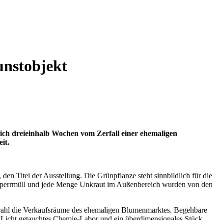
unstobjekt
ch dreieinhalb Wochen vom Zerfall einer ehemaligen
it.
 den Titel der Ausstellung. Die Grünpflanze steht sinnbildlich für die
t, Sperrmüll und jede Menge Unkraut im Außenbereich wurden von den
htstrahl die Verkaufsräume des ehemaligen Blumenmarktes. Begehbare
s Licht getauchtes Chemie-Labor und ein überdimensionales Stück