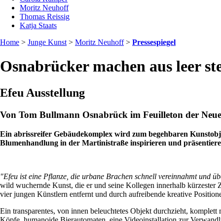
Moritz Neuhoff
Thomas Reissig
Katja Staats
Home
>
Junge Kunst
>
Moritz Neuhoff
>
Pressespiegel
Osnabrücker machen aus leer s
Efeu Ausstellung
Von Tom Bullmann Osnabrück im Feuilleton der Neue
Ein abrissreifer Gebäudekomplex wird zum begehbaren Kunstobjek
Blumenhandlung in der Martinistraße inspirieren und präsentiere
"Efeu ist eine Pflanze, die urbane Brachen schnell vereinnahmt und ü
wild wuchernde Kunst, die er und seine Kollegen innerhalb kürzester 
vier jungen Künstlern entfernt und durch aufreibende kreative Positione
Ein transparentes, von innen beleuchtetes Objekt durchzieht, komplett
Köpfe, humanoide Bierautomaten, eine Videoinstallation zur Verwandlu