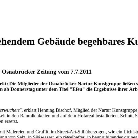
tehendem Gebäude begehbares K
 Osnabrücker Zeitung vom 7.7.2011
t: Die Mitglieder der Osnabrücker Nartur Kunstgruppe ließen si
n ab Donnerstag unter dem Titel "Efeu" die Ergebnisse ihrer Arbe
berwuchert"
, erklärt
Henning Bischof
, Mitglied der Nartur Kunstgruppe,
Zeit in den Räumlichkeiten und auf dem Hofareal installierten. Schut
n ersetzt.
 mit Malereien und Graffiti im Street-Art-Stil überzogen, wie ein Lic
ng von Salz- in Süßwasser, ein rätselhaftes, in beunruhigendes grüne