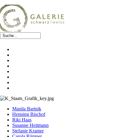
Manila Bartnik
Henning Bischof
Riki Haas
Susanne Heitmann
Stefanie Kramer
Carola Rümper